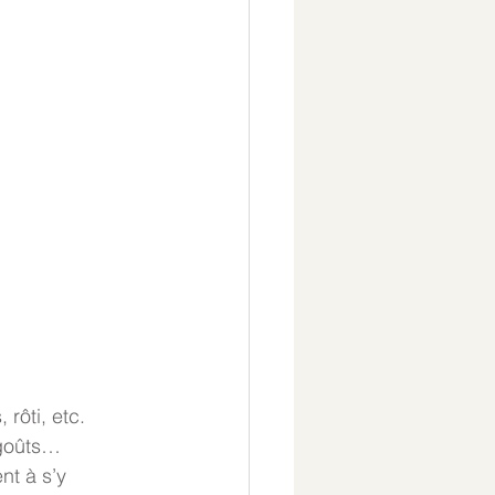
rôti, etc. 
goûts…  
nt à s’y 