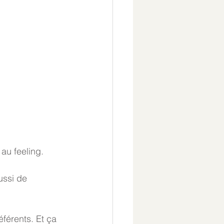
au feeling. 
ussi de 
férents. Et ça 