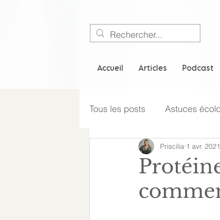
Accueil
Articles
Podcast
Tous les posts
Astuces écol
Priscilia
1 avr. 202
Style de vie
Protéine
commen