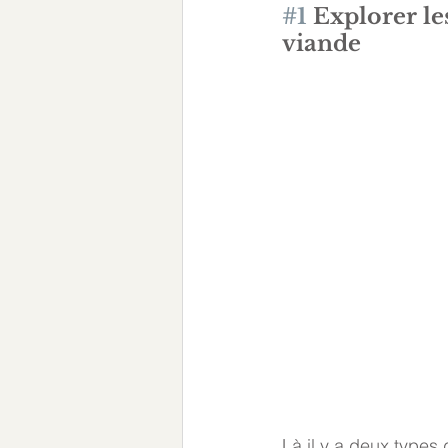
#1
 Explorer le
viande 
Là il y a deux types