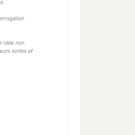
s. 
errogation 
e idée non 
eurs sortes et 