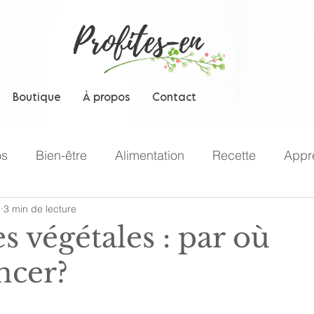
Boutique
À propos
Contact
os
Bien-être
Alimentation
Recette
Appr
1
3 min de lecture
s végétales : par où
cer?