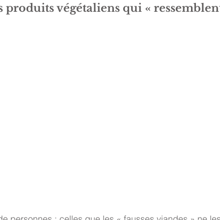
s produits végétaliens qui « ressemblent 
 de personnes : celles que les « fausses viandes » ne les