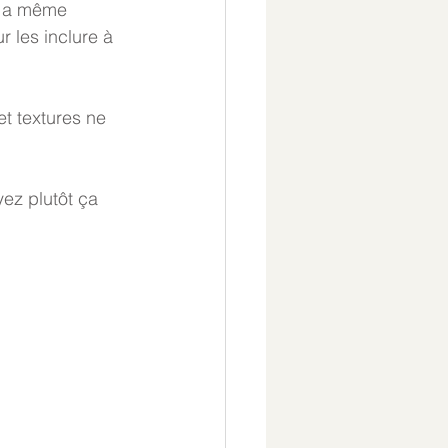
 y a même 
 les inclure à 
et textures ne 
ez plutôt ça 