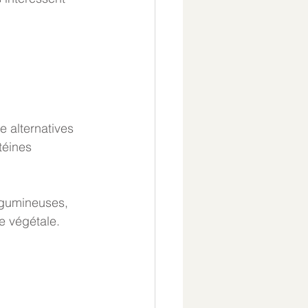
 alternatives 
téines 
égumineuses, 
e végétale. 