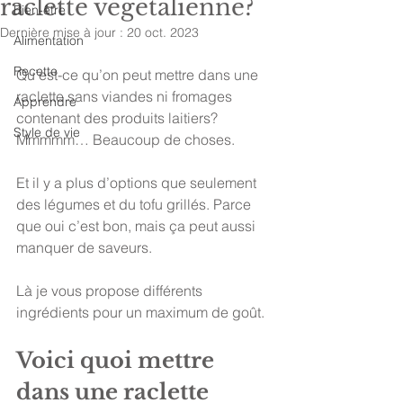
raclette végétalienne?
Bien-être
Dernière mise à jour :
20 oct. 2023
Alimentation
Recette
Qu’est-ce qu’on peut mettre dans une 
raclette sans viandes ni fromages 
Apprendre
contenant des produits laitiers? 
Style de vie
Mmmmm… Beaucoup de choses. 
Et il y a plus d’options que seulement 
des légumes et du tofu grillés. Parce 
que oui c’est bon, mais ça peut aussi 
manquer de saveurs. 
Là je vous propose différents 
ingrédients pour un maximum de goût. 
Voici quoi mettre 
dans une raclette 