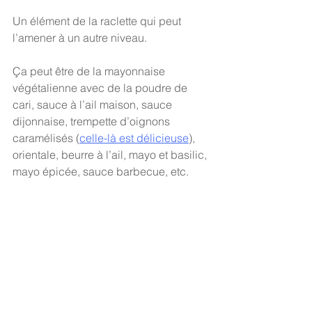
Un élément de la raclette qui peut 
l’amener à un autre niveau. 
Ça peut être de la mayonnaise 
végétalienne avec de la poudre de 
cari, sauce à l’ail maison, sauce 
dijonnaise, trempette d’oignons 
caramélisés (
celle-là est délicieuse
), 
orientale, beurre à l’ail, mayo et basilic, 
mayo épicée, sauce barbecue, etc.  
Ah et ne pas oublier non plus 
d’accompagner tout ça par du bon 
pain frais. 
Autre idée pour faire changement : la 
raclette dessert. À essayer! 