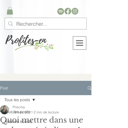
Post
Tous les posts
Priscilia
Tous les posts
29 nov. 2021
2 min de lecture
Quoi mettre dans une
Astuces écolos