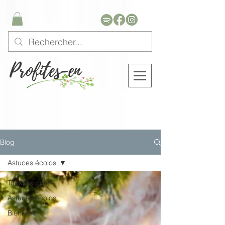
Blog
Astuces écolos
Tous les posts
Astuces écolos
Bien-être