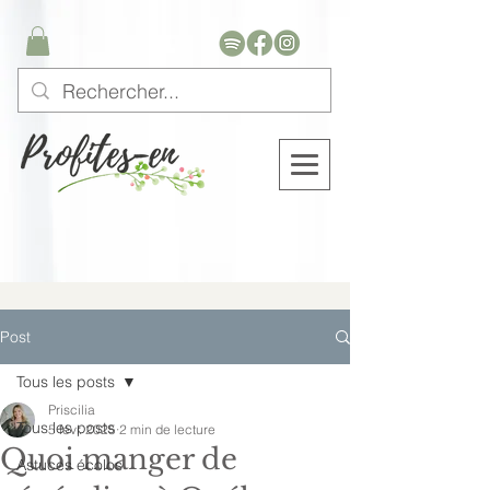
Post
Tous les posts
Priscilia
Tous les posts
5 févr. 2025
2 min de lecture
Quoi manger de
Astuces écolos