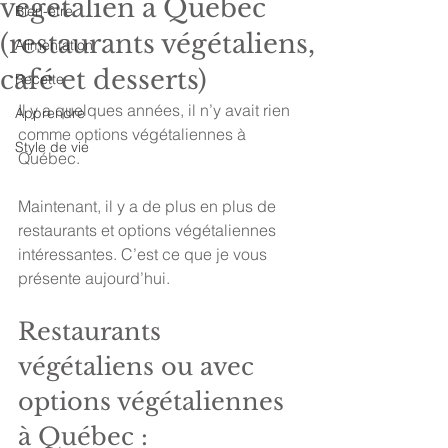
végétalien à Québec
Bien-être
(restaurants végétaliens,
Alimentation
café et desserts)
Recette
Il y a quelques années, il n’y avait rien 
Apprendre
comme options végétaliennes à 
Style de vie
Québec.
Maintenant, il y a de plus en plus de 
restaurants et options végétaliennes 
intéressantes. C’est ce que je vous 
présente aujourd’hui.
Restaurants 
végétaliens ou avec 
options végétaliennes 
à Québec :