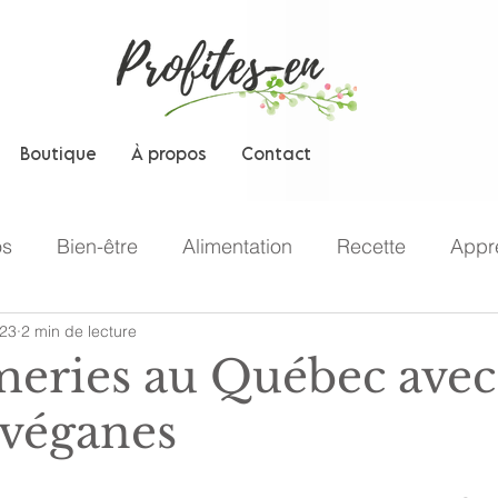
Boutique
À propos
Contact
os
Bien-être
Alimentation
Recette
Appr
023
2 min de lecture
meries au Québec avec
 véganes