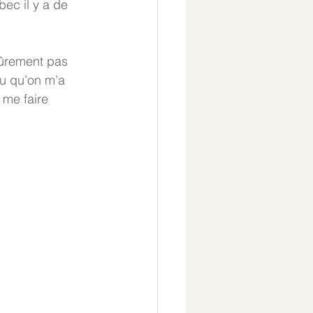
ec il y a de 
sûrement pas 
ou qu’on m’a 
 me faire 