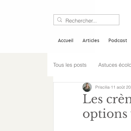
Accueil
Articles
Podcast
Tous les posts
Astuces écol
Priscilia
11 août 2
Style de vie
Les crè
options