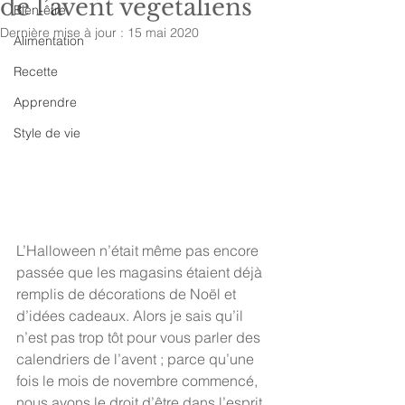
de l’avent végétaliens
Bien-être
Dernière mise à jour :
15 mai 2020
Alimentation
Recette
Apprendre
Style de vie
L’Halloween n’était même pas encore 
passée que les magasins étaient déjà 
remplis de décorations de Noël et 
d’idées cadeaux. Alors je sais qu’il 
n’est pas trop tôt pour vous parler des 
calendriers de l’avent ; parce qu’une 
fois le mois de novembre commencé, 
nous avons le droit d’être dans l’esprit 