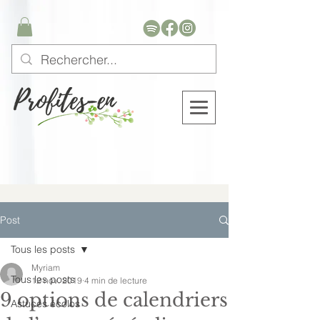
Post
Tous les posts
Myriam
Tous les posts
12 nov. 2019
4 min de lecture
9 options de calendriers
Astuces écolos