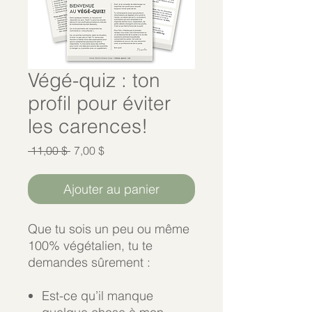
Végé-quiz : ton
profil pour éviter
les carences!
Prix
Prix
 11,00 $ 
7,00 $
original
promotionnel
Ajouter au panier
Que tu sois un peu ou même
100% végétalien, tu te
demandes sûrement :
Est-ce qu’il manque