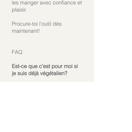
les manger avec confiance et
plaisir.
Procure-toi l'outil dès
maintenant!
FAQ
Est-ce que c’est pour moi si
je suis déjà végétalien?
Si tu as l’impression de
prendre des suppléments de
manière un peu
«
aléatoire
»
,
oui. Exemple : si tu prends
une pilule de B12 par
semaine, mais tu n’es pas sûr
si c’est la bonne quantité. Ou