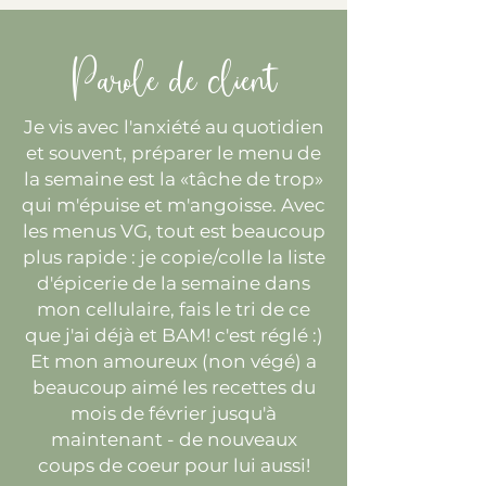
Parole de client
Je vis avec l'anxiété au quotidien
et souvent, préparer le menu de
la semaine est la «tâche de trop»
qui m'épuise et m'angoisse. Avec
les menus VG, tout est beaucoup
plus rapide : je copie/colle la liste
d'épicerie de la semaine dans
mon cellulaire, fais le tri de ce
que j'ai déjà et BAM! c'est réglé :)
Et mon amoureux (non végé) a
beaucoup aimé les recettes du
mois de février jusqu'à
maintenant - de nouveaux
coups de coeur pour lui aussi!