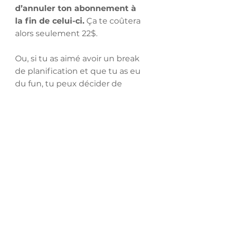
d’annuler ton abonnement à
la fin de celui-ci.
Ça te coûtera
alors seulement 22$.
Ou, si tu as aimé avoir un break
de planification et que tu as eu
du fun, tu peux décider de
rester abonné. Libre à toi de
choisir!
PS : C’est quoi l’abonnement
Menus VG? C’est justement un
abonnement qui te donne
accès à toute ta planification
de repas déjà faite pour toi et
avec une thématique
différente chaque mois pour
rendre ça plus le fun!