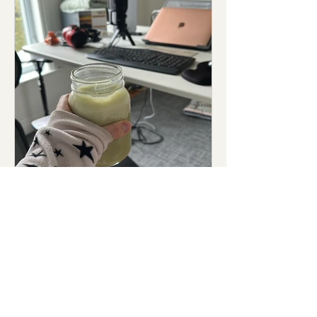
Devenir minimaliste de son
téléphone.
Thoreau écrivait que « la plupart
des hommes vivent dans un état de
désespoir tranquille ». Cal Newport,
dans le livre Minimalisme
numérique, soutient que les