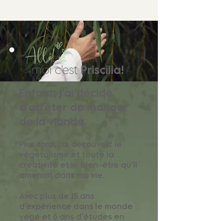
Allô!
moi c’est
Priscilia!
Enfant, j’ai décidé
d’arrêter de manger
de la viande.
Plus tard, j’ai découvert le
végétalisme et toute la
créativité et le bien-être qu’il
amenait dans ma vie.
Avec plus de 15 ans
d’expérience dans le monde
végé et 6 ans d’études en