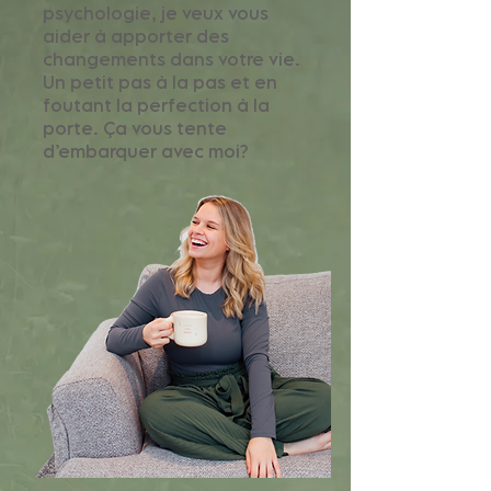
psychologie, je veux vous
aider à apporter des
changements dans votre vie.
Un petit pas à la pas et en
foutant la perfection à la
porte. Ça vous tente
d’embarquer avec moi?