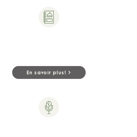
Avoir des ressources
concrètes
pour avoir - de
charge mentale en cuisine
et vivre une vie plus
simple.
En savoir plus!
Être inspiré à vivre
une vie
plus alignée à vos valeurs