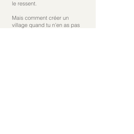
le ressent.
Mais comment créer un
village quand tu n’en as pas
autour de toi? C’est ce que
tu apprendras.
Avec la participation de
Marie-Claude de Vivace.
Semaine 8 : Ajoute de la
magie à ta vie.
Maintenant que ta vie sera
plus douce, ce sera le temps
de te sentir plus vivante.
Tu apprendras comment
ajouter de la magie dans ta
vie de manière réaliste et